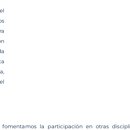
el
os
ra
ón
da
ca
a,
el
 fomentamos la participación en otras discipl