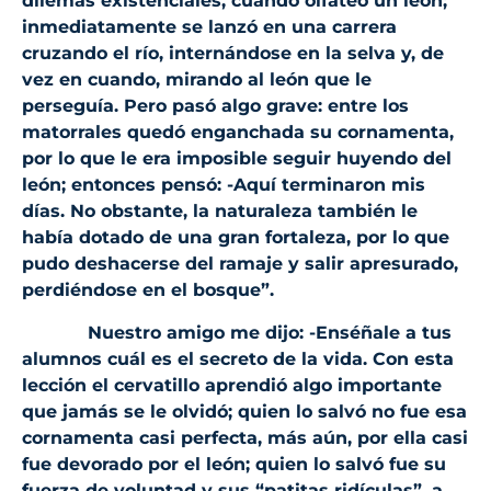
dilemas existenciales, cuando olfateó un león;
inmediatamente se lanzó en una carrera
cruzando el río, internándose en la selva y, de
vez en cuando, mirando al león que le
perseguía. Pero pasó algo grave: entre los
matorrales quedó enganchada su cornamenta,
por lo que le era imposible seguir huyendo del
león; entonces pensó: -Aquí terminaron mis
días. No obstante, la naturaleza también le
había dotado de una gran fortaleza, por lo que
pudo deshacerse del ramaje y salir apresurado,
perdiéndose en el bosque”.
Nuestro amigo me dijo: -Enséñale a tus
alumnos cuál es el secreto de la vida. Con esta
lección el cervatillo aprendió algo importante
que jamás se le olvidó; quien lo salvó no fue esa
cornamenta casi perfecta, más aún, por ella casi
fue devorado por el león; quien lo salvó fue su
fuerza de voluntad y sus “patitas ridículas”, a