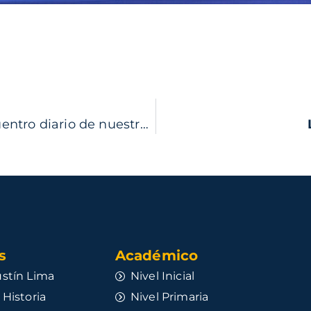
Consejos para seguir acompañando el reencuentro diario de nuestros hijos
​
Académico
stín Lima
Nivel Inicial
 Historia
Nivel Primaria