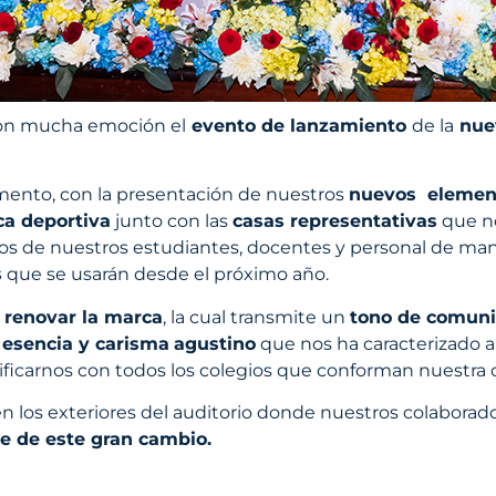
con mucha emoción el
evento de lanzamiento
de la
nuev
nto, con la presentación de nuestros
nuevos elemento
a deportiva
junto con las
casas representativas
que no
nos de nuestros estudiantes, docentes y personal de m
s
que se usarán desde el próximo año.
 renovar la marca
, la cual transmite un
tono de comuni
a
esencia y carisma
agustino
que nos ha caracterizado a 
ificarnos con todos los colegios que conforman nuestr
n los exteriores del auditorio donde nuestros colaborad
e de este gran cambio.